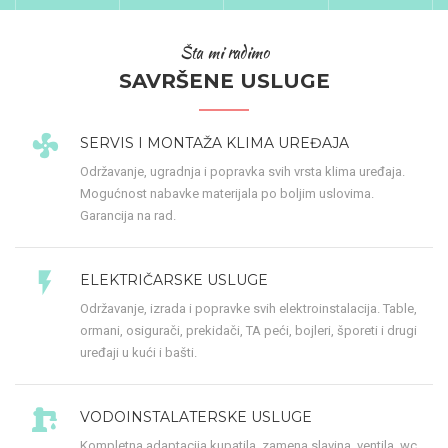
Šta mi radimo
SAVRŠENE USLUGE
SERVIS I MONTAŽA KLIMA UREĐAJA
Održavanje, ugradnja i popravka svih vrsta klima uređaja.
Mogućnost nabavke materijala po boljim uslovima.
Garancija na rad.
ELEKTRIČARSKE USLUGE
Održavanje, izrada i popravke svih elektroinstalacija. Table,
ormani, osigurači, prekidači, TA peći, bojleri, šporeti i drugi
uređaji u kući i bašti.
VODOINSTALATERSKE USLUGE
Kompletna adaptacija kupatila, zamena slavina, ventila, wc