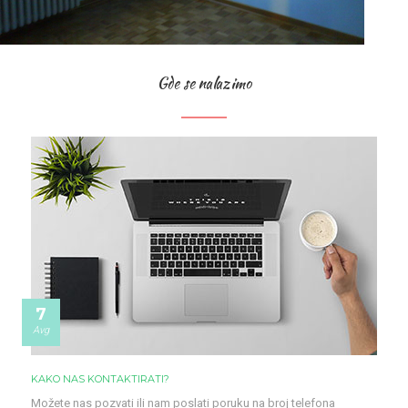
VOJISLAVA STOJISAVLJEVIĆA
Klikni za veći prikaz
Gde se nalazimo
BULEVAR
Klikni za veći prikaz
7
Avg
KAKO NAS KONTAKTIRATI?
Možete nas pozvati ili nam poslati poruku na broj telefona