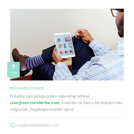
7
Avg
POSTAVITE PITANJE
Pošaljite nam pitanje preko naše emajl adrese,
ivan@oziriselektrika.com
, a naš tim će Vam u što kraćem roku
odgovoriti. Pogledajte kontakt ispod.
ivan@oziriselektrika.com