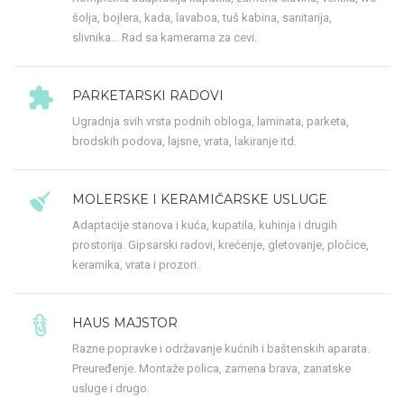
šolja, bojlera, kada, lavaboa, tuš kabina, sanitarija,
slivnika... Rad sa kamerama za cevi.
PARKETARSKI RADOVI
Ugradnja svih vrsta podnih obloga, laminata, parketa,
brodskih podova, lajsne, vrata, lakiranje itd.
MOLERSKE I KERAMIČARSKE USLUGE
Adaptacije stanova i kuća, kupatila, kuhinja i drugih
prostorija. Gipsarski radovi, krećenje, gletovanje, pločice,
keramika, vrata i prozori.
HAUS MAJSTOR
Razne popravke i održavanje kućnih i baštenskih aparata.
Preuređenje. Montaže polica, zamena brava, zanatske
usluge i drugo.