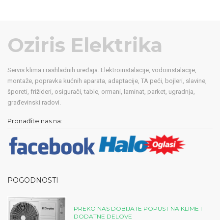
Oziris Elektrika
Servis klima i rashladnih uređaja. Elektroinstalacije, vodoinstalacije,
montaže, popravka kućnih aparata, adaptacije, TA peći, bojleri, slavine,
šporeti, frižideri, osigurači, table, ormani, laminat, parket, ugradnja,
građevinski radovi.
Pronađite nas na:
POGODNOSTI
PREKO NAS DOBIJATE POPUST NA KLIME I
DODATNE DELOVE