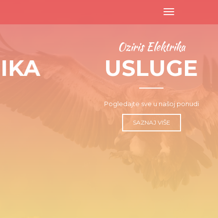
Toggle
navigation
Oziris Elektrika
USLUGE
Pogledajte sve u našoj ponudi
SAZNAJ VIŠE