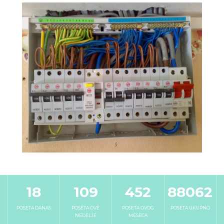
18
109
452
88062
POSETA DANAS
POSETA OVE
POSETA OVOG
POSETA UKUPNO
NEDELJE
MESECA