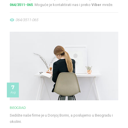
064/3511-065
. Moguće je kontaktirati nas i preko
Viber
mreže.
064/3511-065
7
Avg
BEOGRAD
Sedište naše firme je u Donjoj Borini, a poslujemo u Beogradu i
okolini.